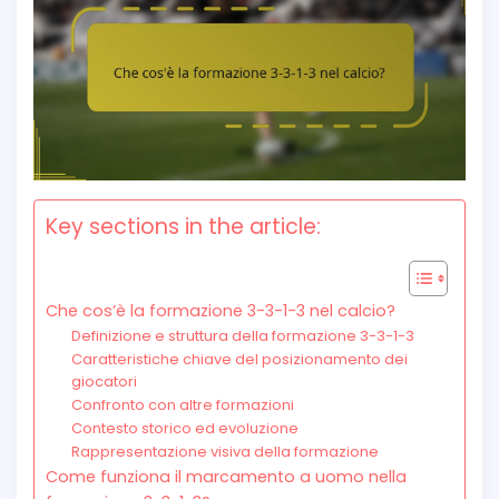
Key sections in the article:
Che cos’è la formazione 3-3-1-3 nel calcio?
Definizione e struttura della formazione 3-3-1-3
Caratteristiche chiave del posizionamento dei
giocatori
Confronto con altre formazioni
Contesto storico ed evoluzione
Rappresentazione visiva della formazione
Come funziona il marcamento a uomo nella