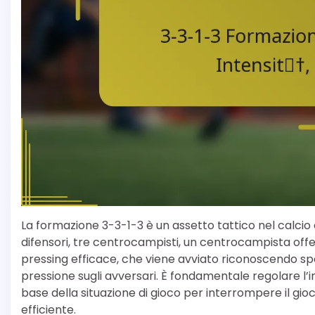
La formazione 3-3-1-3 è un assetto tattico nel calcio c
difensori, tre centrocampisti, un centrocampista off
pressing efficace, che viene avviato riconoscendo spe
pressione sugli avversari. È fondamentale regolare l’
base della situazione di gioco per interrompere il gio
efficiente.