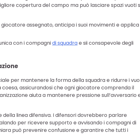
igliore copertura del campo ma può lasciare spazi vuoti s
uo giocatore assegnato, anticipa i suoi movimenti e applica
unica con i compagni
di squadra
e sii consapevole degli
azione
iale per mantenere la forma della squadra e ridurre i vuoti
à coesa, assicurandosi che ogni giocatore comprenda il
ganizzazione aiuta a mantenere pressione sull’avversario 
ella linea difensiva. I difensori dovrebbero parlare
alando per ricevere supporto e avvisando i compagni di
ara può prevenire confusione e garantire che tutti i