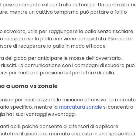
il posizionamento e il controllo del corpo. Un contrasto b
re, mentre un cattivo tempismo può portare a falli o
 scivolato, utile per raggiungere la palla senza rischiare
ido recupero se la palla non viene conquistata. Esercitare
nsore di recuperare la palla in modo efficace.
a del gioco per anticipare le mosse dell’avversario,
 riusciti. La comunicazione con i compagni di squadra può
orzi per mettere pressione sul portatore di palla.
mo a uomo vs zonale
ensori per neutralizzare le minacce offensive. La marcat
ario specifico, mentre la
marcatura zonale
si concentra
ia ha i suoi vantaggi e svantaggi.
i abili, poiché consente ai difensori di applicare
tch se il giocatore marcato si sposta in uno spazio liber