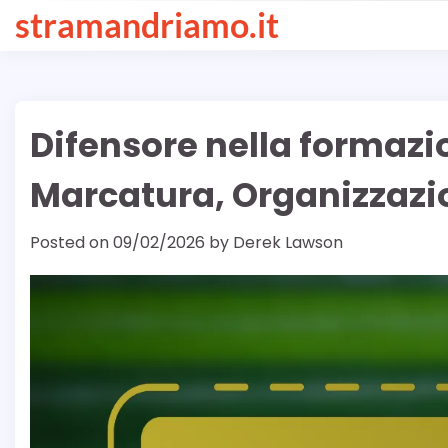
Skip
stramandriamo.it
to
content
Difensore nella formazi
Marcatura, Organizzazi
Posted on
09/02/2026
by
Derek Lawson