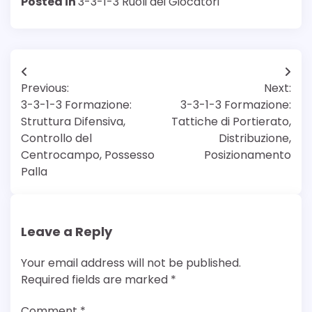
Posted in
3-3-1-3 Ruoli dei Giocatori
Post
Previous:
Next:
navigation
3-3-1-3 Formazione:
3-3-1-3 Formazione:
Struttura Difensiva,
Tattiche di Portierato,
Controllo del
Distribuzione,
Centrocampo, Possesso
Posizionamento
Palla
Leave a Reply
Your email address will not be published.
Required fields are marked
*
Comment
*