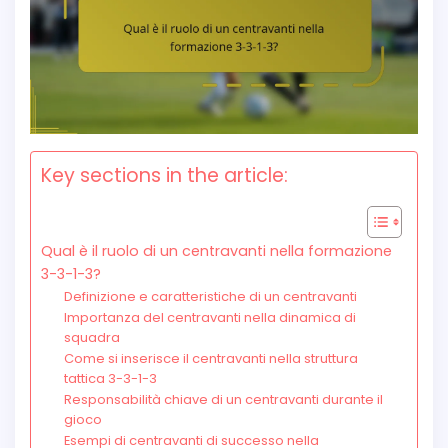
Key sections in the article:
Qual è il ruolo di un centravanti nella formazione
3-3-1-3?
Definizione e caratteristiche di un centravanti
Importanza del centravanti nella dinamica di
squadra
Come si inserisce il centravanti nella struttura
tattica 3-3-1-3
Responsabilità chiave di un centravanti durante il
gioco
Esempi di centravanti di successo nella