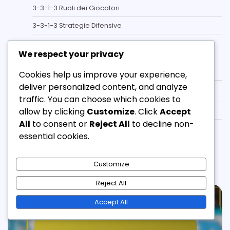
3-3-1-3 Ruoli dei Giocatori
3-3-1-3 Strategie Difensive
Tattiche di Formazione 3-3-1-3
We respect your privacy
Archivio
Cookies help us improve your experience,
deliver personalized content, and analyze
February 2026
traffic. You can choose which cookies to
allow by clicking
Customize
. Click
Accept
January 2026
All
to consent or
Reject All
to decline non-
December 2025
essential cookies.
Related Posts
Customize
Reject All
Accept All