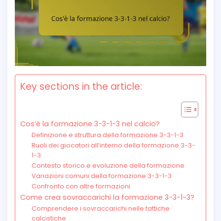
Key sections in the article:
Cos’è la formazione 3-3-1-3 nel calcio?
Definizione e struttura della formazione 3-3-1-3
Ruoli dei giocatori all’interno della formazione 3-3-
1-3
Contesto storico e evoluzione della formazione
Variazioni comuni della formazione 3-3-1-3
Confronto con altre formazioni
Come crea sovraccarichi la formazione 3-3-1-3?
Comprendere i sovraccarichi nelle tattiche
calcistiche