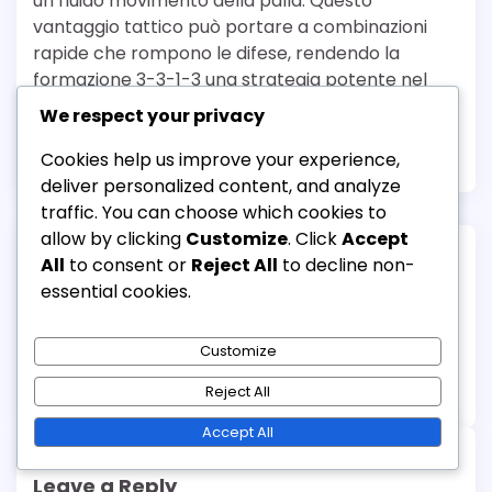
un fluido movimento della palla. Questo
vantaggio tattico può portare a combinazioni
rapide che rompono le difese, rendendo la
formazione 3-3-1-3 una strategia potente nel
calcio moderno.
We respect your privacy
Posted in
Tattiche di Formazione 3-3-1-3
Cookies help us improve your experience,
deliver personalized content, and analyze
traffic. You can choose which cookies to
allow by clicking
Customize
. Click
Accept
Post
All
to consent or
Reject All
to decline non-
Previous:
Next:
essential cookies.
navigation
3-3-1-3 Formazione
Winger nella formazione
Falso Nove: Movimento,
3-3-1-3: Velocità,
Customize
Rientro, Creazione di
Ampiezza, Capacità di
Spazio
crossare
Reject All
Accept All
Leave a Reply