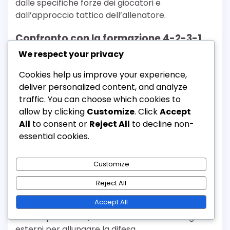
dalle specifiche forze dei giocatori e
dall’approccio tattico dell’allenatore.
Confronto con la formazione 4-2-3-1
We respect your privacy
La formazione 4-2-3-1 offre un approccio
bilanciato con due centrocampisti difensivi,
Cookies help us improve your experience,
fornendo una solida base sia per l’attacco che
deliver personalized content, and analyze
per la difesa. Sebbene consenta un regista
traffic. You can choose which cookies to
creativo dietro l’attaccante, può mancare della
allow by clicking
Customize
. Click
Accept
fluidità e della creazione di spazio che la 3-3-1-3
All
to consent or
Reject All
to decline non-
fornisce attraverso il suo falso nove.
essential cookies.
Nella 3-3-1-3, la capacità del falso nove di ritirarsi
Customize
può attirare i difensori fuori posizione, creando
spazi per i terzini e altri attaccanti da sfruttare.
Reject All
Questo modello di movimento è meno
Accept All
pronunciato in un 4-2-3-1, dove il regista spesso
rimane più statico, facendo affidamento sugli
esterni per allungare la difesa.