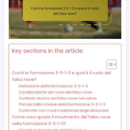
Key sections in the article:
Cos’è la formazione 3-3-1-3 e qual è il ruolo del
falso nove?
Definizione della formazione 3-3-1-3
Caratteristiche del ruolo del falso nove
Contesto storico del falso nove nel calcio
Principi tattici chiave della formazione 3-3-1-3
Confronto con i ruoli tradizionali degli attaccanti
Come crea spazio il movimento del falso nove
nella formazione 3-3-1-3?