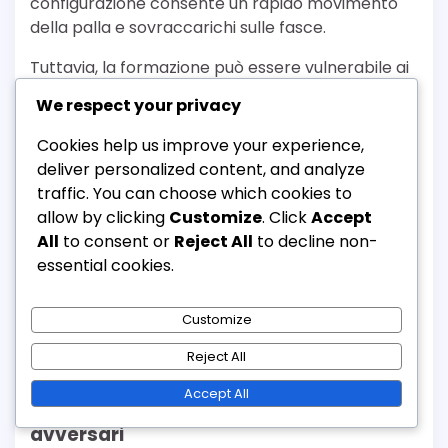
configurazione consente un rapido movimento
della palla e sovraccarichi sulle fasce.
Tuttavia, la formazione può essere vulnerabile ai
contropiedi, specialmente se il centrocampo
We respect your privacy
non riesce a tornare rapidamente. I portieri
devono essere consapevoli di queste lacune e
Cookies help us improve your experience,
posizionarsi per coprire potenziali minacce. Una
deliver personalized content, and analyze
comunicazione efficace con i difensori è
traffic. You can choose which cookies to
essenziale per mitigare queste debolezze.
allow by clicking
Customize
. Click
Accept
All
to consent or
Reject All
to decline non-
Punti di forza:
Struttura difensiva solida,
essential cookies.
transizioni rapide e ampiezza in attacco.
Punti di debolezza:
Vulnerabilità ai
Customize
contropiedi e dipendenza dal supporto del
centrocampo.
Reject All
Accept All
Adattarsi alle formazioni degli
avversari