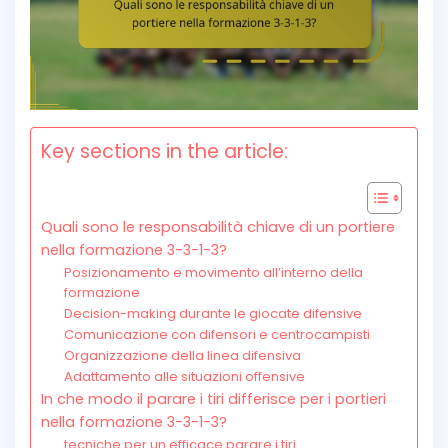
Key sections in the article:
Quali sono le responsabilità chiave di un portiere
nella formazione 3-3-1-3?
Posizionamento e movimento all’interno della
formazione
Decision-making durante le giocate difensive
Comunicazione con difensori e centrocampisti
Organizzazione della linea difensiva
Adattamento alle situazioni offensive
In che modo il parare i tiri differisce per i portieri
nella formazione 3-3-1-3?
tecniche per un efficace parare i tiri