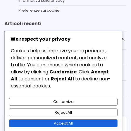
Informativa sulla privacy
Preferenze sui cookie
Articoli recenti
We respect your privacy
3-3-1-3 Formazione: Tattiche di Portierato, Distribuzione,
Posizionamento
Cookies help us improve your experience,
Target Man nella formazione 3-3-1-3: Gioco di sosta,
deliver personalized content, and analyze
Abilità aerea, Fisicità
traffic. You can choose which cookies to
3-3-1-3 Formazione: Struttura Difensiva, Controllo del
allow by clicking
Customize
. Click
Accept
Centrocampo, Possesso Palla
All
to consent or
Reject All
to decline non-
essential cookies.
Avanti nella formazione 3-3-1-3: Conclusione,
Posizionamento, Movimento
3-3-1-3 Formazione: Flessibilità Tattica, Adattamenti,
Customize
Scenari di Gioco
Reject All
Accept All
Copyright © 2026
stramandriamo.it
Theme: